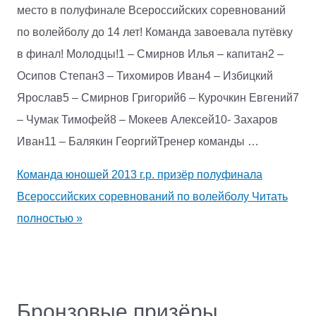
место в полуфинале Всероссийских соревнований
по волейболу до 14 лет! Команда завоевала путёвку
в финал! Молодцы!️1 – Смирнов Илья – капитан️2 –
Осипов Степан️3 – Тихомиров Иван️4 – Избицкий
Ярослав️5 – Смирнов Григорий️6 – Курочкин Евгений️7
– Чумак Тимофей️8 – Мокеев Алексей️10- Захаров
Иван️11 – Балякин ГеоргийТренер команды …
Команда юношей 2013 г.р. призёр полуфинала
Всероссийских соревнований по волейболу
Читать
полностью »
Бронзовые призёры